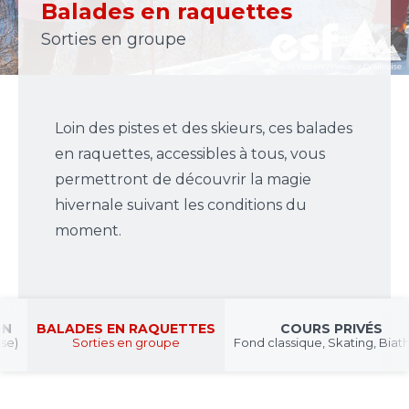
Ski ou Snowboard
Votre projet sur mesure
Balades en raquettes
Formules week-end
Sorties en groupe
Loin des pistes et des skieurs, ces balades
en raquettes, accessibles à tous, vous
permettront de découvrir la magie
hivernale suivant les conditions du
moment.
ON
BALADES EN RAQUETTES
COURS PRIVÉS
se)
Sorties en groupe
Fond classique, Skating, Biat